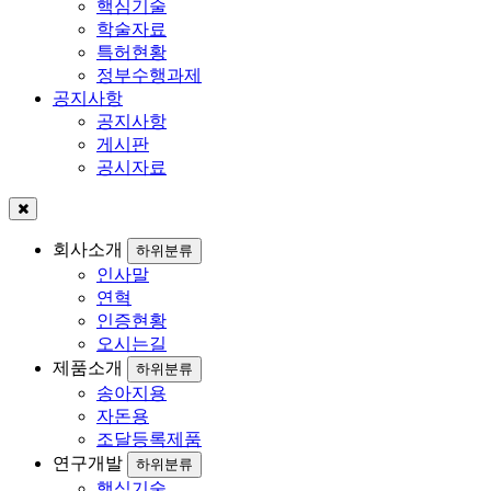
핵심기술
학술자료
특허현황
정부수행과제
공지사항
공지사항
게시판
공시자료
회사소개
하위분류
인사말
연혁
인증현황
오시는길
제품소개
하위분류
송아지용
자돈용
조달등록제품
연구개발
하위분류
핵심기술