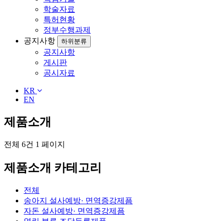
학술자료
특허현황
정부수행과제
공지사항
하위분류
공지사항
게시판
공시자료
KR
EN
제품소개
전체 6건
1 페이지
제품소개 카테고리
전체
송아지 설사예방· 면역증강제픔
자돈 설사예방· 면역증강제픔