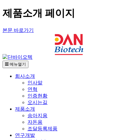
제품소개 페이지
본문 바로가기
메뉴열기
회사소개
인사말
연혁
인증현황
오시는길
제품소개
송아지용
자돈용
조달등록제품
연구개발